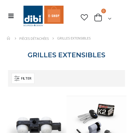
articles
0
Basculer
rche
Cart
la
navigation
GRILLES EXTENSIBLES
PIÈCES DÉTACHÉES
GRILLES EXTENSIBLES
FILTER