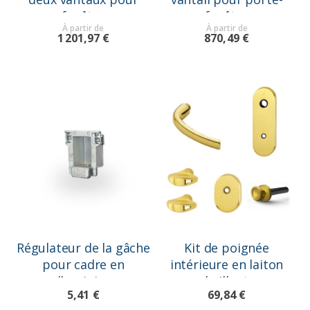
fenêtre
fenêtre
À partir de
À partir de
1 201,97 €
870,49 €
Régulateur de la gâche
Kit de poignée
pour cadre en
intérieure en laiton
alluminium
brillant
5,41 €
69,84 €