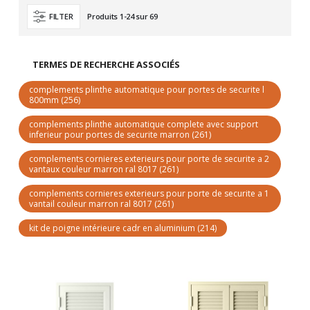
Produits
1
-
24
sur
69
FILTER
TERMES DE RECHERCHE ASSOCIÉS
complements plinthe automatique pour portes de securite l
800mm
(256)
complements plinthe automatique complete avec support
inferieur pour portes de securite marron
(261)
complements cornieres exterieurs pour porte de securite a 2
vantaux couleur marron ral 8017
(261)
complements cornieres exterieurs pour porte de securite a 1
vantail couleur marron ral 8017
(261)
kit de poigne intérieure cadr en aluminium
(214)