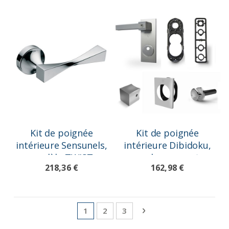
Kit de poignée
Kit de poignée
intérieure Sensunels,
intérieure Dibidoku,
modèle TWIST
couleur argent
218,36 €
162,98 €
Page
Vous lisez actuellement la page
Page
Page
Page
Suivant
1
2
3