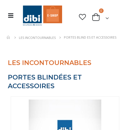
0
Basculer
rche
Cart
la
navigation
PORTES BLIND ES ET ACCESSOIRES
LES INCONTOURNABLES
LES INCONTOURNABLES
PORTES BLINDÉES ET
ACCESSOIRES