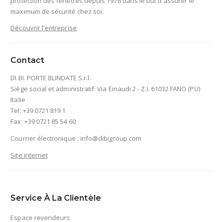
protection des fenêtres depuis 1976 dans le but d'assurer le
maximum de sécurité chez soi.
Découvrir l'entreprise
Contact
DI.BI. PORTE BLINDATE S.r.l.
Siège social et administratif: Via Einaudi 2 - Z.I. 61032 FANO (PU)
Italie
Tel: +39 0721 819 1
Fax: +39 0721 85 54 60
Courrier électronique :
info@dibigroup.com
Site internet
Service À La Clientèle
Espace revendeurs