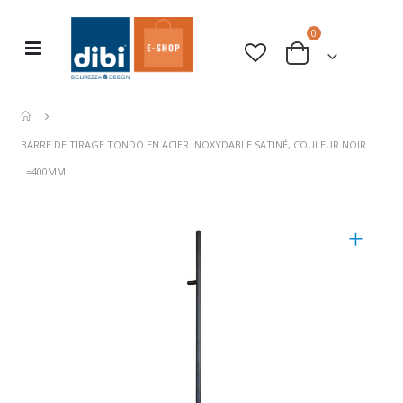
articles
0
Basculer
rche
Cart
la
navigation
BARRE DE TIRAGE TONDO EN ACIER INOXYDABLE SATINÉ, COULEUR NOIR
L=400MM
Skip
to
the
end
of
the
images
gallery