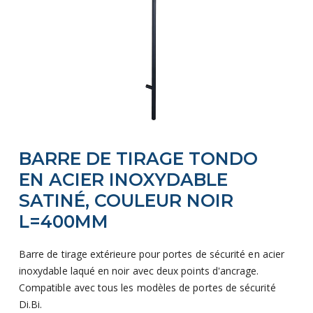
Skip
BARRE DE TIRAGE TONDO
to
the
EN ACIER INOXYDABLE
beginning
SATINÉ, COULEUR NOIR
of
L=400MM
the
images
Barre de tirage extérieure pour portes de sécurité en acier
gallery
inoxydable laqué en noir avec deux points d'ancrage.
Compatible avec tous les modèles de portes de sécurité
Di.Bi.