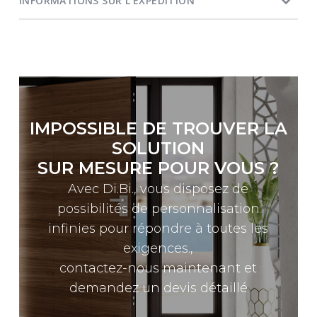
INFORMATIONS SUR L'EXPÉDITION
IMPOSSIBLE DE TROUVER LA
SOLUTION
SUR MESURE POUR VOUS ?
Avec Di.Bi., vous disposez de
possibilités de personnalisation
infinies pour répondre à toutes les
exigences.,
contactez-nous maintenant et
demandez un devis détaillé