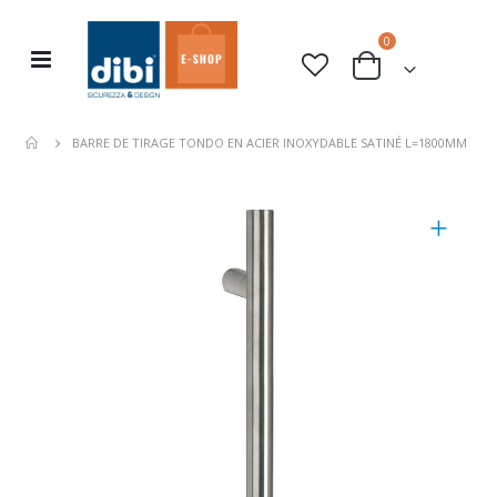
articles
0
Basculer
rche
Cart
la
navigation
BARRE DE TIRAGE TONDO EN ACIER INOXYDABLE SATINÉ L=1800MM
Skip
to
the
end
of
the
images
gallery