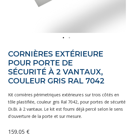
Skip
CORNIÈRES EXTÉRIEURE
to
the
POUR PORTE DE
beginning
SÉCURITÉ À 2 VANTAUX,
of
COULEUR GRIS RAL 7042
the
images
Kit cornières périmetriques extérieures sur trois côtés en
gallery
tôle plastifiée, couleur gris Ral 7042, pour portes de sécurité
Di.Bi. à 2 vantaux. Le kit est fourni déjà percé selon le sens
d'ouverture de la porte et sur mesure.
159,05 €