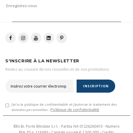
Enregistrez-vous
S'INSCRIRE À LA NEWSLETTER
Restez au courant de nos nouvelles et de nos promotions.
INSCRIPTION
J'ai lu la politique de confidentialité et j'autorise le traitement des
Politique de confidentialité
données personnelles -
©Di.Bi. Porte Blindate S.r.l. - Partita IVA 01226260410 - Numero
REA: PS n. 116683 - Capitale sociale € 2.500.000 - Credits