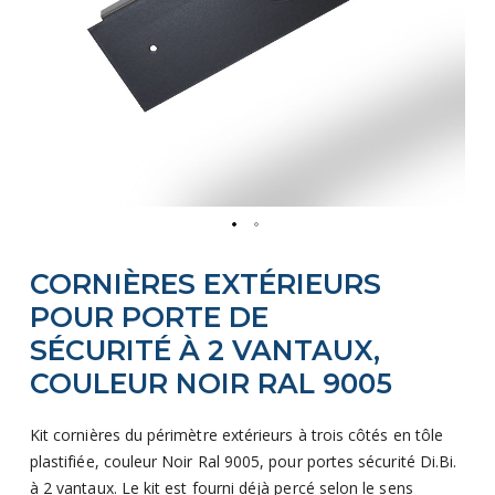
Skip
CORNIÈRES EXTÉRIEURS
to
the
POUR PORTE DE
beginning
SÉCURITÉ À 2 VANTAUX,
of
COULEUR NOIR RAL 9005
the
images
Kit cornières du périmètre extérieurs à trois côtés en tôle
gallery
plastifiée, couleur Noir Ral 9005, pour portes sécurité Di.Bi.
à 2 vantaux. Le kit est fourni déjà percé selon le sens