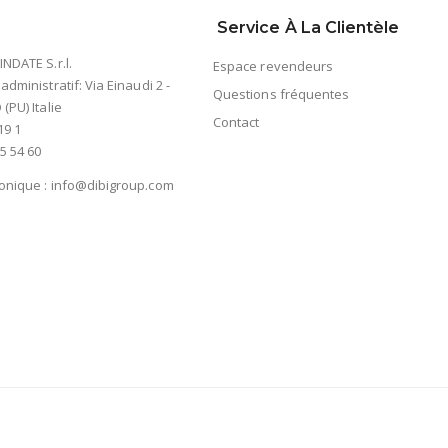
Service À La Clientèle
INDATE S.r.l.
Espace revendeurs
 administratif: Via Einaudi 2 -
Questions fréquentes
(PU) Italie
Contact
19 1
5 54 60
ronique :
info@dibigroup.com