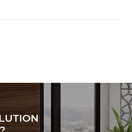
OLUTION
?