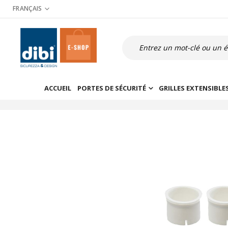
Allez
FRANÇAIS
au
contenu
Recherche
ACCUEIL
PORTES DE SÉCURITÉ
GRILLES EXTENSIBLE
Skip
to
the
end
of
the
images
gallery