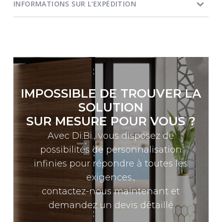
INFORMATIONS SUR L'EXPÉDITION
IMPOSSIBLE DE TROUVER LA
SOLUTION
SUR MESURE POUR VOUS ?
Avec Di.Bi., vous disposez de
possibilités de personnalisation
infinies pour répondre à toutes les
exigences.,
contactez-nous maintenant et
demandez un devis détaillé