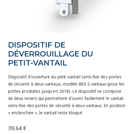
Skip
DISPOSITIF DE
to
the
DÉVERROUILLAGE DU
beginning
PETIT-VANTAIL
of
the
Dispositif d'ouverture du petit-vantail semi-fixe des portes
images
de sécurité à deux vantaux, modèle 883 2 vantaux (pour les
gallery
portes produites jusqu'en 2018). Le dispositif se compose
de deux leviers qui permettent d'ouvrir facilement le vantail
semi-fixe des portes de sécurité à deux vantaux. En position
« enclenchée », le vantail reste bloqué.
39,64 €