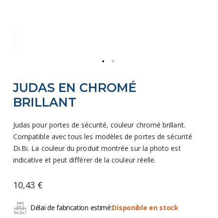
Skip
JUDAS EN CHROMÉ
to
the
BRILLANT
beginning
of
Judas pour portes de sécurité, couleur chromé brillant.
the
Compatible avec tous les modèles de portes de sécurité
images
Di.Bi. La couleur du produit montrée sur la photo est
gallery
indicative et peut différer de la couleur réelle.
10,43 €
Délai de fabrication estimé:
Disponible en stock