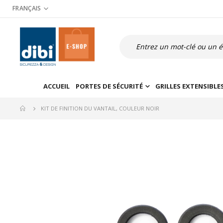
Allez
FRANÇAIS
au
contenu
Recherche
ACCUEIL
PORTES DE SÉCURITÉ
GRILLES EXTENSIBLE
KIT DE FINITION DU VANTAIL, COULEUR NOIR
Skip
to
the
end
of
the
images