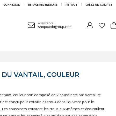
CONNEXION
ESPACE REVENDEURS
RETRAIT
CRÉEZ UN COMPTE
Assistance:
shop@dibigroup.com
Ca
N DU VANTAIL, COULEUR
 vantaux, couleur noir composé de 7 coussinets par vantail et
t est conçu pour couvrir les trous dans l'ouvrant pour le
. Les coussinets couvrent les trous eux-mêmes et dissimulent
 un aspect fini et soigné. Cet article n'est pas compatible