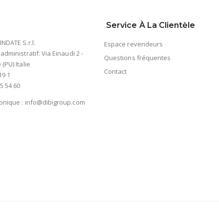
Service À La Clientèle
INDATE S.r.l.
Espace revendeurs
 administratif: Via Einaudi 2 -
Questions fréquentes
(PU) Italie
Contact
19 1
5 54 60
ronique :
info@dibigroup.com