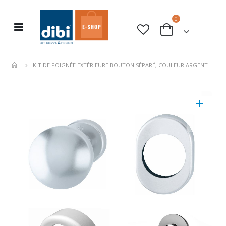
articles
0
Basculer
rche
Cart
la
navigation
KIT DE POIGNÉE EXTÉRIEURE BOUTON SÉPARÉ, COULEUR ARGENT
Skip
to
the
end
of
the
images
gallery