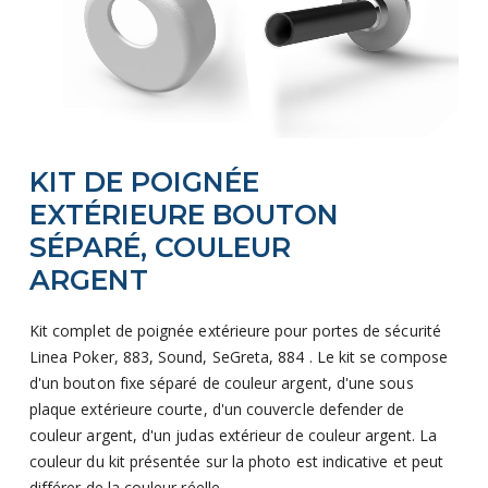
Skip
KIT DE POIGNÉE
to
the
EXTÉRIEURE BOUTON
beginning
SÉPARÉ, COULEUR
of
ARGENT
the
images
Kit complet de poignée extérieure pour portes de sécurité
gallery
Linea Poker, 883, Sound, SeGreta, 884 . Le kit se compose
d'un bouton fixe séparé de couleur argent, d'une sous
plaque extérieure courte, d'un couvercle defender de
couleur argent, d'un judas extérieur de couleur argent. La
couleur du kit présentée sur la photo est indicative et peut
différer de la couleur réelle.