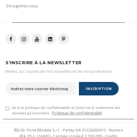
Enregistrez-vous
S'INSCRIRE À LA NEWSLETTER
Restez au courant de nos nouvelles et de nos promotions.
INSCRIPTION
J'ai lu la politique de confidentialité et j'autorise le traitement des
Politique de confidentialité
données personnelles -
©Di.Bi. Porte Blindate S.r.l. - Partita IVA 01226260410 - Numero
REA: PS n. 116683 - Capitale sociale € 2.500.000 - Credits