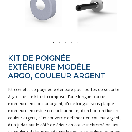
Skip
KIT DE POIGNÉE
to
the
EXTÉRIEURE MODÈLE
beginning
ARGO, COULEUR ARGENT
of
the
Kit complet de poignée extérieure pour portes de sécurité
images
Argo Line. Le kit est composé d'une longue plaque
gallery
extérieure en couleur argent, d'une longue sous plaque
extérieure en résine en couleur noire, d'un bouton fixe en
couleur argent, d'un couvercle defender en couleur argent,
d'un judas sur le côté extérieur en couleur chromé brillant.
La couleur du kit montrée sur la photo est indicative et peut