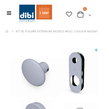
articles
0
Basculer
rche
Cart
la
navigation
KIT DE POIGNÉE EXTÉRIEURE MODÈLE ARGO, COULEUR ARGENT
Skip
to
the
end
of
the
images
gallery