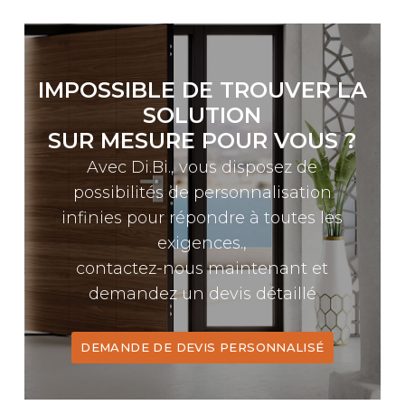
IMPOSSIBLE DE TROUVER LA
SOLUTION
SUR MESURE POUR VOUS ?
Avec Di.Bi., vous disposez de
possibilités de personnalisation
infinies pour répondre à toutes les
exigences.,
contactez-nous maintenant et
demandez un devis détaillé
DEMANDE DE DEVIS PERSONNALISÉ