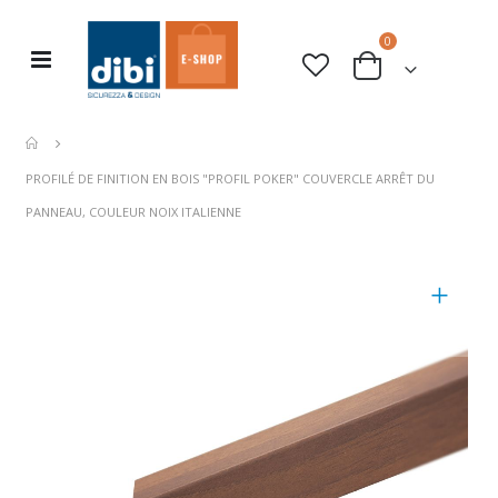
articles
0
Basculer
rche
Cart
la
navigation
PROFILÉ DE FINITION EN BOIS "PROFIL POKER" COUVERCLE ARRÊT DU
PANNEAU, COULEUR NOIX ITALIENNE
Skip
to
the
end
of
the
images
gallery