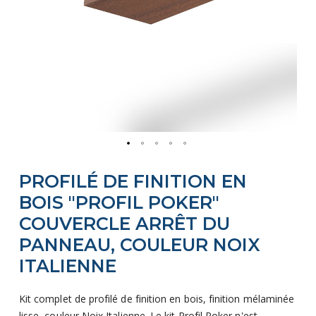
Skip
PROFILÉ DE FINITION EN
to
the
BOIS "PROFIL POKER"
beginning
COUVERCLE ARRÊT DU
of
PANNEAU, COULEUR NOIX
the
ITALIENNE
images
gallery
Kit complet de profilé de finition en bois, finition mélaminée
lisse, couleur Noix Italienne. Le kit Profil Poker n'est