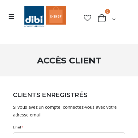
articles
0
Basculer
rche
Cart
la
navigation
ACCÈS CLIENT
CLIENTS ENREGISTRÉS
Si vous avez un compte, connectez-vous avec votre
adresse email.
Email