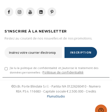
S'INSCRIRE À LA NEWSLETTER
Restez au courant de nos nouvelles et de nos promotions.
INSCRIPTION
J'ai lu la politique de confidentialité et j'autorise le traitement des
Politique de confidentialité
données personnelles -
©Di.Bi. Porte Blindate S.r.l. - Partita IVA 01226260410 - Numero
REA: PS n. 116683 - Capitale sociale € 2.500.000 - Credits
PlumaStudio