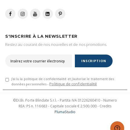
S'INSCRIRE À LA NEWSLETTER
Restez au courant de nos nouvelles et de nos promotions.
INSCRIPTION
J'ai lu la politique de confidentialité et j'autorise le traitement des
Politique de confidentialité
données personnelles -
©Di.Bi. Porte Blindate S.r.l. - Partita IVA 01226260410 - Numero
REA: PS n. 116683 - Capitale sociale € 2.500.000 - Credits
PlumaStudio