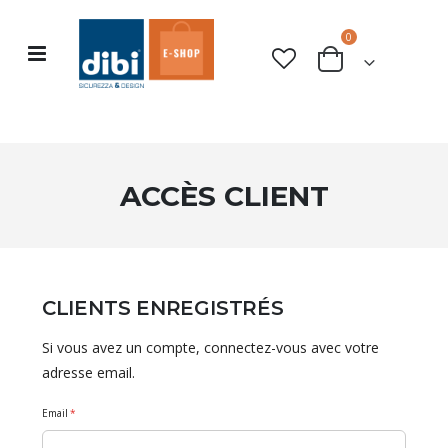
articles
0
Basculer
rche
Cart
la
navigation
ACCÈS CLIENT
CLIENTS ENREGISTRÉS
Si vous avez un compte, connectez-vous avec votre
adresse email.
Email