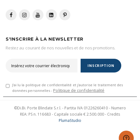
S'INSCRIRE À LA NEWSLETTER
Restez au courant de nos nouvelles et de nos promotions.
INSCRIPTION
J'ai lu la politique de confidentialité et j'autorise le traitement des
Politique de confidentialité
données personnelles -
©Di.Bi. Porte Blindate S.r.l. - Partita IVA 01226260410 - Numero
REA: PS n. 116683 - Capitale sociale € 2.500.000 - Credits
PlumaStudio