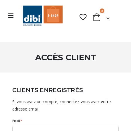
articles
0
Basculer
rche
Cart
la
navigation
ACCÈS CLIENT
CLIENTS ENREGISTRÉS
Si vous avez un compte, connectez-vous avec votre
adresse email.
Email