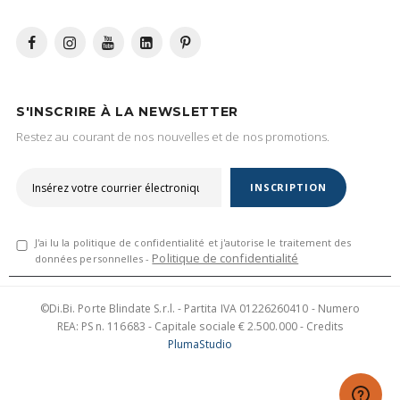
S'INSCRIRE À LA NEWSLETTER
Restez au courant de nos nouvelles et de nos promotions.
INSCRIPTION
J'ai lu la politique de confidentialité et j'autorise le traitement des
Politique de confidentialité
données personnelles -
©Di.Bi. Porte Blindate S.r.l. - Partita IVA 01226260410 - Numero
REA: PS n. 116683 - Capitale sociale € 2.500.000 - Credits
PlumaStudio