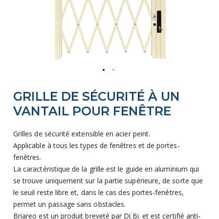
Skip
GRILLE DE SÉCURITÉ À UN
to
the
VANTAIL POUR FENÊTRE
beginning
of
Grilles de sécurité extensible en acier peint.
the
Applicable à tous les types de fenêtres et de portes-
images
fenêtres.
gallery
La caractéristique de la grille est le guide en aluminium qui
se trouve uniquement sur la partie supérieure, de sorte que
le seuil reste libre et, dans le cas des portes-fenêtres,
permet un passage sans obstacles.
Briareo est un produit breveté par Di.Bi. et est certifié anti-