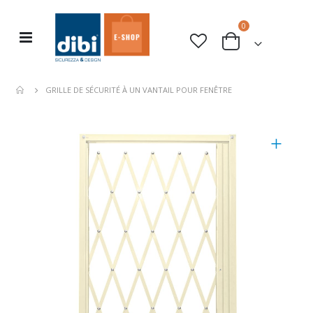
articles
0
Basculer
rche
Cart
la
navigation
GRILLE DE SÉCURITÉ À UN VANTAIL POUR FENÊTRE
Skip
to
the
end
of
the
images
gallery