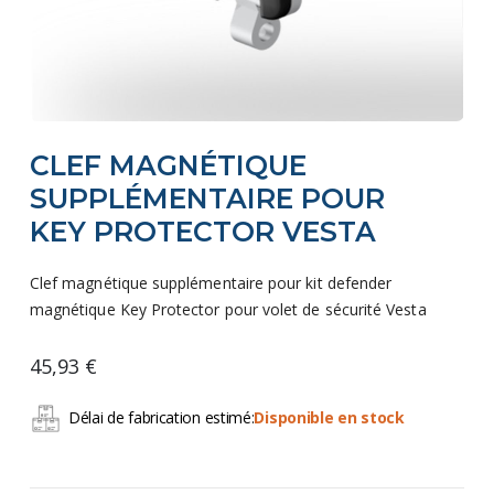
Skip
CLEF MAGNÉTIQUE
to
the
SUPPLÉMENTAIRE POUR
beginning
KEY PROTECTOR VESTA
of
the
Clef magnétique supplémentaire pour kit defender
images
magnétique Key Protector pour volet de sécurité Vesta
gallery
45,93 €
Délai de fabrication estimé:
Disponible en stock