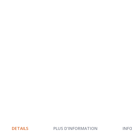
Skip
to
the
beginning
of
the
images
gallery
DETAILS
PLUS D’INFORMATION
INF