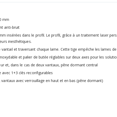
/10 mm
t anti-bruit
mm insérées dans le profil. Le profil, grâce à un traitement laser p
ieurs inesthétiques.
antail et traversant chaque lame. Cette tige empêche les lames de gl
noxydable et palier de butée réglables sur deux axes pour les soluti
rieur et, dans le cas de deux vantaux, pêne dormant central
e avec 1+3 clés reconfigurables
 2 vantaux avec verrouillage en haut et en bas (pêne dormant)