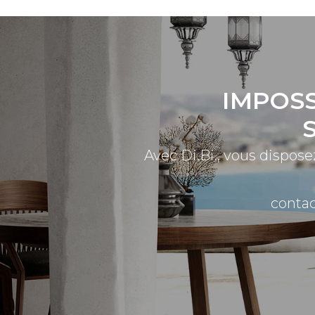
IMPOSS
Avec Di.Bi., vous dispose
contac