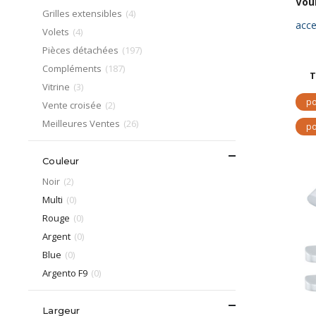
Vou
article
Grilles extensibles
4
acce
article
Volets
4
article
Pièces détachées
197
article
Compléments
187
T
article
Vitrine
3
po
article
Vente croisée
2
article
Meilleures Ventes
26
po
Couleur
article
Noir
2
articles
Multi
0
articles
Rouge
0
articles
Argent
0
articles
Blue
0
articles
Argento F9
0
Largeur