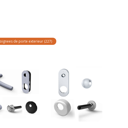
oignees de porte exterieur
(227)