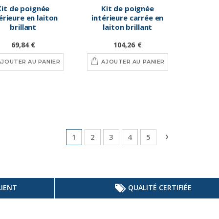
Kit de poignée
Kit de poignée
érieure en laiton
intérieure carrée en
brillant
laiton brillant
69,84 €
104,26 €
AJOUTER AU PANIER
AJOUTER AU PANIER
Page
Vous lisez actuellement la page
Page
Page
Page
Page
Page
Suivant
1
2
3
4
5
LIENT
QUALITÉ CERTIFIÉE