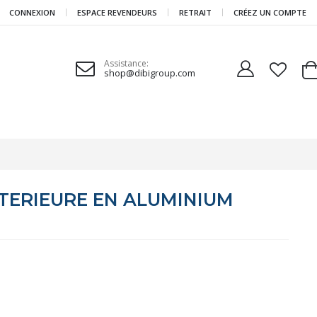
CONNEXION
ESPACE REVENDEURS
RETRAIT
CRÉEZ UN COMPTE
Assistance:
shop@dibigroup.com
Ca
NTERIEURE EN ALUMINIUM