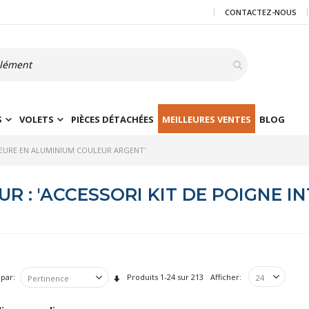
CONTACTEZ-NOUS
S
VOLETS
PIÈCES DÉTACHÉES
MEILLEURES VENTES
BLOG
RIEURE EN ALUMINIUM COULEUR ARGENT'
R : 'ACCESSORI KIT DE POIGNE I
 par
Produits
1
-
24
sur
213
Afficher
Par
ordre