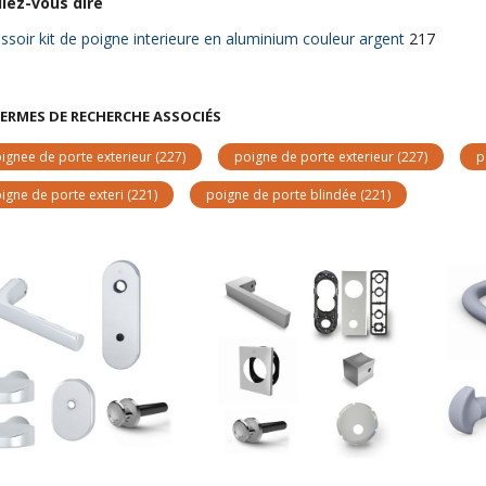
liez-vous dire
croissant
ssoir kit de poigne interieure en aluminium couleur argent
217
ERMES DE RECHERCHE ASSOCIÉS
ignee de porte exterieur
(227)
poigne de porte exterieur
(227)
p
igne de porte exteri
(221)
poigne de porte blindée
(221)