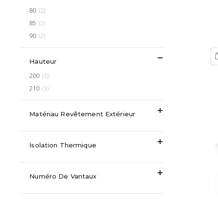
article
80
2
article
85
2
article
90
2
Hauteur
article
200
3
article
210
3
Matériau Revêtement Extérieur
Isolation Thermique
Numéro De Vantaux