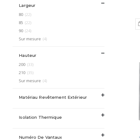
Largeur
article
80
22
article
85
22
article
90
24
article
Sur mesure
4
Hauteur
article
200
33
article
210
35
article
Sur mesure
4
Matériau Revêtement Extérieur
Isolation Thermique
Numéro De Vantaux