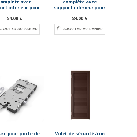
complète avec
complète avec
ort inférieur pour
support inférieur pour
tes de sécurité,
portes de sécurité,
84,00 €
84,00 €
blanche
marron
AJOUTER AU PANIER
AJOUTER AU PANIER
ure pour porte de
Volet de sécurité à un