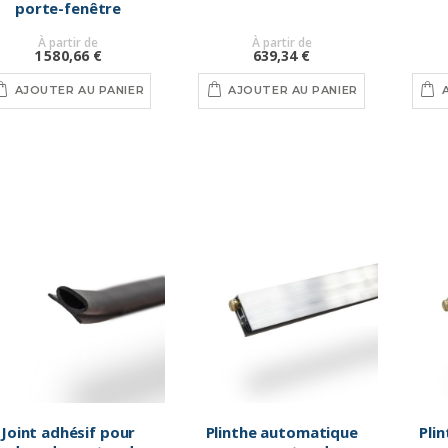
porte-fenêtre
À partir de
À partir de
1 580,66 €
639,34 €
AJOUTER AU PANIER
AJOUTER AU PANIER
Joint adhésif pour
Plinthe automatique
Pli