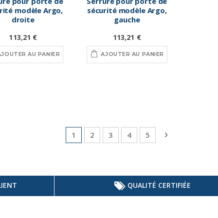
ure pour porte de
Serrure pour porte de
rité modèle Argo,
sécurité modèle Argo,
droite
gauche
113,21 €
113,21 €
AJOUTER AU PANIER
AJOUTER AU PANIER
Page
Vous lisez actuellement la page
Page
Page
Page
Page
Page
Suivant
1
2
3
4
5
LIENT
QUALITÉ CERTIFIÉE