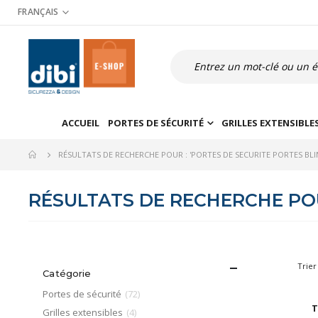
Allez
FRANÇAIS
au
contenu
Recherche
ACCUEIL
PORTES DE SÉCURITÉ
GRILLES EXTENSIBLE
RÉSULTATS DE RECHERCHE POUR : 'PORTES DE SECURITE PORTES BLI
RÉSULTATS DE RECHERCHE POUR
Trier
Catégorie
article
Portes de sécurité
72
T
article
Grilles extensibles
4