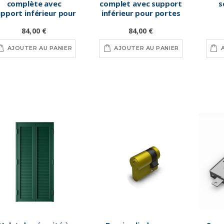
complète avec
complet avec support
s
pport inférieur pour
inférieur pour portes
portes de sécurité,
de sécurité, noires
84,00 €
84,00 €
grise
AJOUTER AU PANIER
AJOUTER AU PANIER