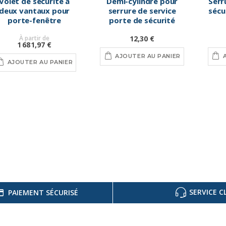
Volet de sécurité à
Demi-cylindre pour
Serr
deux vantaux pour
serrure de service
sécu
porte-fenêtre
porte de sécurité
À partir de
12,30 €
1 681,97 €
AJOUTER AU PANIER
AJOUTER AU PANIER
SERVICE C
PAIEMENT SÉCURISÉ