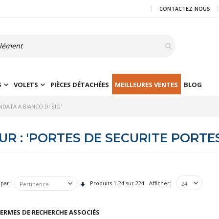
CONTACTEZ-NOUS
S
VOLETS
PIÈCES DÉTACHÉES
MEILLEURES VENTES
BLOG
NDATA A BIANCO DI BIG'
 : 'PORTES DE SECURITE PORTES
 par
Produits
1
-
24
sur
224
Afficher
Par
ordre
croissant
ERMES DE RECHERCHE ASSOCIÉS