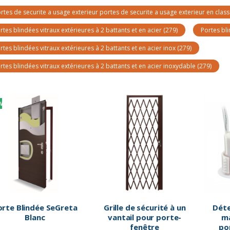
rtes de securite a usage exterieur portes de securite a usage exterieur en class
rtes blindées vitraux extérieures à 2 battants et en acier
(279)
Portes bli
rtes blindées vitraux extérieures à 2 battants et en acier inox
(279)
rtes blindées vitraux extérieures à 2 battants et en acier inoxydable
(279)
W
orte Blindée SeGreta
Grille de sécurité à un
Déte
Blanc
vantail pour porte-
m
fenêtre
po