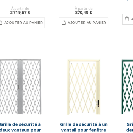
À partir de
À partir de
2 719,67 €
870,49 €
AJOUTER AU PANIER
AJOUTER AU PANIER
Grille de sécurité à
Grille de sécurité à un
Gri
deux vantaux pour
vantail pour fenêtre
de