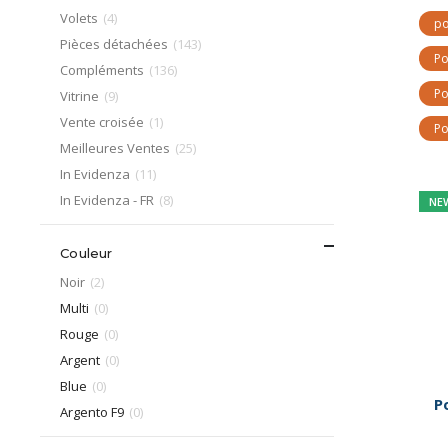
article
Volets
4
po
article
Pièces détachées
143
Po
article
Compléments
136
Po
article
Vitrine
9
article
Vente croisée
1
Po
article
Meilleures Ventes
25
article
In Evidenza
11
article
In Evidenza - FR
8
NE
Couleur
article
Noir
2
articles
Multi
0
articles
Rouge
0
articles
Argent
0
articles
Blue
0
P
articles
Argento F9
0