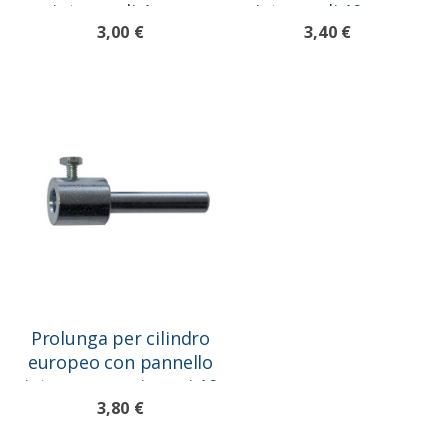
interno di 4 mm
interno di 10 mm
3,00 €
3,40 €
Prolunga per cilindro
europeo con pannello
interno superiore ai 10
3,80 €
mm