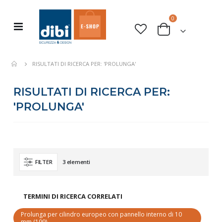
elementi
0
Toggle
Cart
Nav
RISULTATI DI RICERCA PER: 'PROLUNGA'
RISULTATI DI RICERCA PER:
'PROLUNGA'
3
elementi
FILTER
TERMINI DI RICERCA CORRELATI
Prolunga per cilindro europeo con pannello interno di 10
mm
(199)