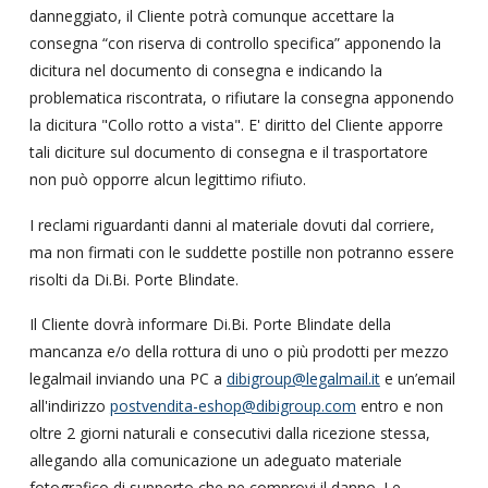
danneggiato, il Cliente potrà comunque accettare la
consegna “con riserva di controllo specifica” apponendo la
dicitura nel documento di consegna e indicando la
problematica riscontrata, o rifiutare la consegna apponendo
la dicitura "Collo rotto a vista". E' diritto del Cliente apporre
tali diciture sul documento di consegna e il trasportatore
non può opporre alcun legittimo rifiuto.
I reclami riguardanti danni al materiale dovuti dal corriere,
ma non firmati con le suddette postille non potranno essere
risolti da Di.Bi. Porte Blindate.
Il Cliente dovrà informare Di.Bi. Porte Blindate della
mancanza e/o della rottura di uno o più prodotti per mezzo
legalmail inviando una PC a
dibigroup@legalmail.it
e un’email
all'indirizzo
postvendita-eshop@dibigroup.com
entro e non
oltre 2 giorni naturali e consecutivi dalla ricezione stessa,
allegando alla comunicazione un adeguato materiale
fotografico di supporto che ne comprovi il danno. Le