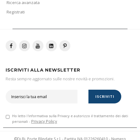
Ricerca avanzata
Registrati
ISCRIVITI ALLA NEWSLETTER
Resta sempre aggiornato sulle nostre novità e promozioni.
ISCRIVITI
Ho letto l'informativa sulla Privacy e autorizzo il trattamento dei dati
Privacy Policy
personali -
©Di.Bi. Porte Blindate S.r.l. - Partita IVA 01226260410 - Numero