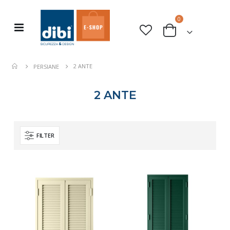
elementi
0
Toggle
Cart
Nav
2 ANTE
PERSIANE
2 ANTE
FILTER