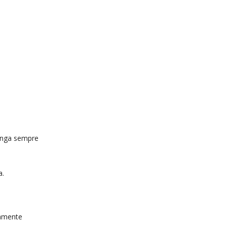
manga sempre
a.
camente