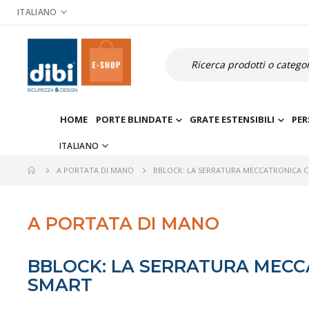
Salta
ITALIANO
al
contenuto
Cerca
HOME
PORTE BLINDATE
GRATE ESTENSIBILI
PER
ITALIANO
BBLOCK: LA SERRATURA MECCATRONICA CHE
A PORTATA DI MANO
A PORTATA DI MANO
BBLOCK: LA SERRATURA MECCA
SMART