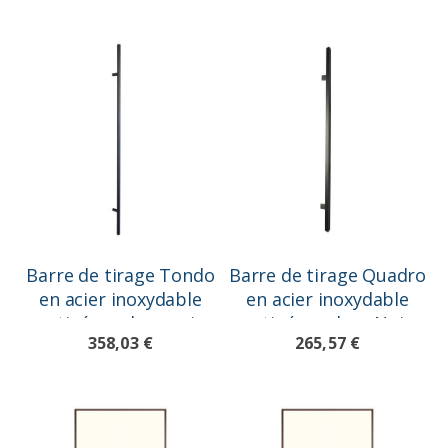
Barre de tirage Tondo
Barre de tirage Quadro
en acier inoxydable
en acier inoxydable
satiné, couleur noir
satiné, couleur Noir
358,03 €
265,57 €
L=1800mm
L=1000mm