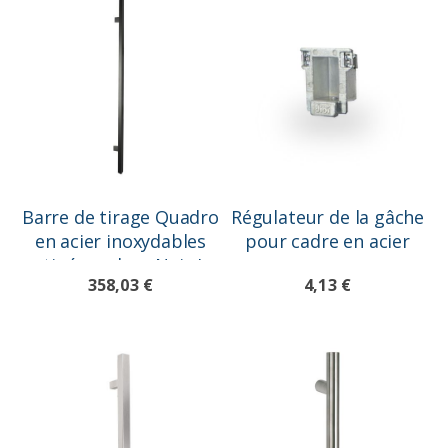
Barre de tirage Quadro
Régulateur de la gâche
en acier inoxydables
pour cadre en acier
satiné, couleur Noir L=
358,03 €
4,13 €
1800mm