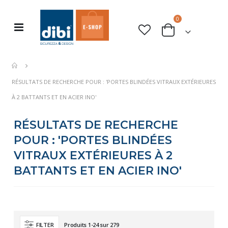
articles
0
Basculer
rche
Cart
la
navigation
RÉSULTATS DE RECHERCHE POUR : 'PORTES BLINDÉES VITRAUX EXTÉRIEURES
À 2 BATTANTS ET EN ACIER INO'
RÉSULTATS DE RECHERCHE
POUR : 'PORTES BLINDÉES
VITRAUX EXTÉRIEURES À 2
BATTANTS ET EN ACIER INO'
Produits
1
-
24
sur
279
FILTER