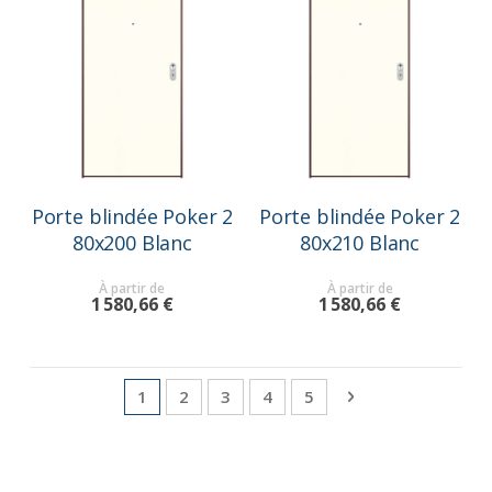
Porte blindée Poker 2
Porte blindée Poker 2
80x200 Blanc
80x210 Blanc
À partir de
À partir de
1 580,66 €
1 580,66 €
Page
Vous lisez actuellement la page
Page
Page
Page
Page
Page
Suivant
1
2
3
4
5