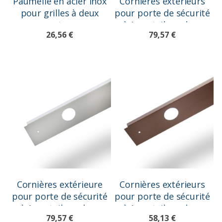
Paumelle en acier inox
Cornières extérieurs
pour grilles à deux
pour porte de sécurité
vantaux
à 1 vantail, couleur
26,56 €
79,57 €
Blanc Ral 9010
Cornières extérieure
Cornières extérieurs
pour porte de sécurité
pour porte de sécurité
à 1 vantail, couleur
à 1 vantail, couleur
79,57 €
58,13 €
Gris Ral 7042
marron ral 8017