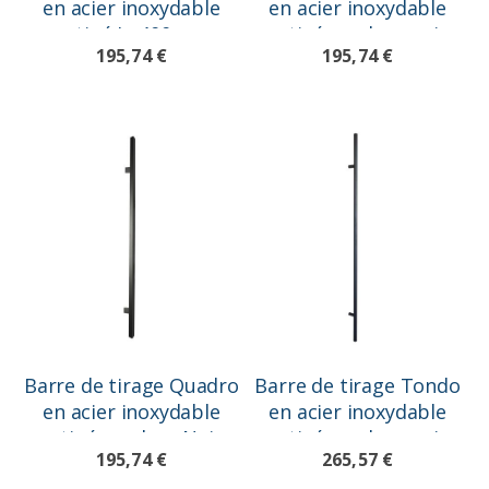
en acier inoxydable
en acier inoxydable
satiné L=400mm
satiné, couleur noir
195,74 €
195,74 €
L=400mm
Barre de tirage Quadro
Barre de tirage Tondo
en acier inoxydable
en acier inoxydable
satiné, couleur Noir
satiné, couleur noir
195,74 €
265,57 €
L=400mm
L=1000mm