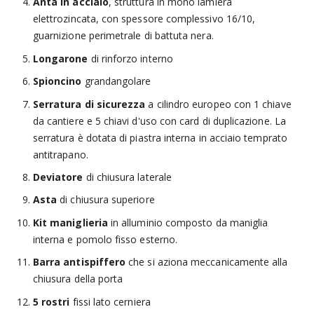
Anta in acciaio
, struttura in mono lamiera
elettrozincata, con spessore complessivo 16/10,
guarnizione perimetrale di battuta nera.
Longarone
di rinforzo interno
Spioncino
grandangolare
Serratura di sicurezza
a cilindro europeo con 1 chiave
da cantiere e 5 chiavi d'uso con card di duplicazione. La
serratura è dotata di piastra interna in acciaio temprato
antitrapano.
Deviatore
di chiusura laterale
Asta
di chiusura superiore
Kit maniglieria
in alluminio composto da maniglia
interna e pomolo fisso esterno.
Barra antispiffero
che si aziona meccanicamente alla
chiusura della porta
5 rostri
fissi lato cerniera