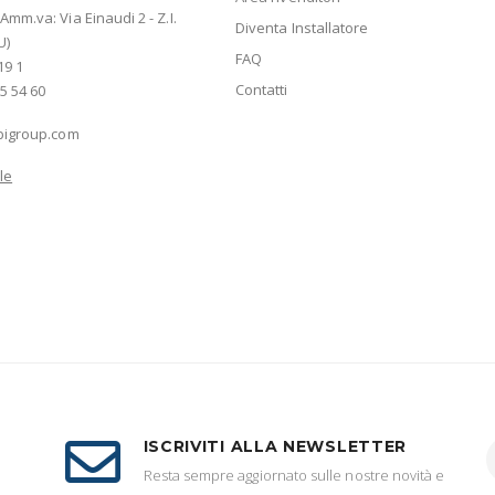
mm.va: Via Einaudi 2 - Z.I.
Diventa Installatore
U)
FAQ
19 1
Contatti
5 54 60
bigroup.com
le
ISCRIVITI ALLA NEWSLETTER
Resta sempre aggiornato sulle nostre novità e