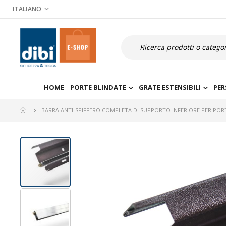
Salta
ITALIANO
al
contenuto
Cerca
HOME
PORTE BLINDATE
GRATE ESTENSIBILI
PER
BARRA ANTI-SPIFFERO COMPLETA DI SUPPORTO INFERIORE PER POR
Vai
alla
fine
della
galleria
di
immagini