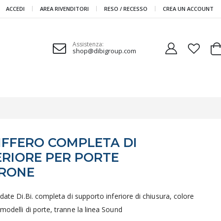
ACCEDI
AREA RIVENDITORI
RESO / RECESSO
CREA UN ACCOUNT
Assistenza:
shop@dibigroup.com
Ca
IFFERO COMPLETA DI
RIORE PER PORTE
RRONE
ndate Di.Bi. completa di supporto inferiore di chiusura, colore
modelli di porte, tranne la linea Sound