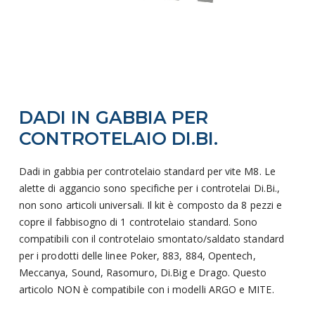
Vai
DADI IN GABBIA PER
all'inizio
della
CONTROTELAIO DI.BI.
galleria
di
Dadi in gabbia per controtelaio standard per vite M8. Le
immagini
alette di aggancio sono specifiche per i controtelai Di.Bi.,
non sono articoli universali. Il kit è composto da 8 pezzi e
copre il fabbisogno di 1 controtelaio standard. Sono
compatibili con il controtelaio smontato/saldato standard
per i prodotti delle linee Poker, 883, 884, Opentech,
Meccanya, Sound, Rasomuro, Di.Big e Drago. Questo
articolo NON è compatibile con i modelli ARGO e MITE.