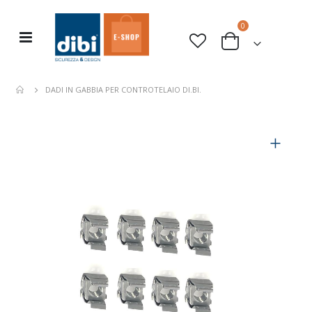
elementi
0
Toggle
Cart
Nav
DADI IN GABBIA PER CONTROTELAIO DI.BI.
Vai
alla
fine
della
galleria
di
immagini