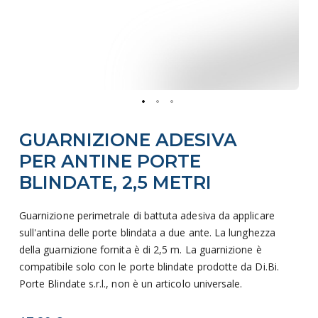
Vai
GUARNIZIONE ADESIVA
all'inizio
della
PER ANTINE PORTE
galleria
BLINDATE, 2,5 METRI
di
immagini
Guarnizione perimetrale di battuta adesiva da applicare
sull'antina delle porte blindata a due ante. La lunghezza
della guarnizione fornita è di 2,5 m. La guarnizione è
compatibile solo con le porte blindate prodotte da Di.Bi.
Porte Blindate s.r.l., non è un articolo universale.