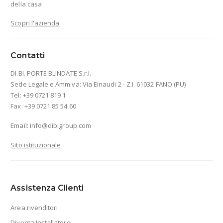
della casa
Scopri l'azienda
Contatti
DI.BI. PORTE BLINDATE S.r.l.
Sede Legale e Amm.va: Via Einaudi 2 - Z.I. 61032 FANO (PU)
Tel: +39 0721 819 1
Fax: +39 0721 85 54 60
Email:
info@dibigroup.com
Sito istituzionale
Assistenza Clienti
Area rivenditori
Diventa Installatore