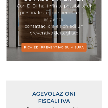
Con Di.Bi. hai infinite possibilità di
personalizzazione per qualsiasi
esigenza,
contattaci ora e richiedi un
preventivo dettagliato
RICHIEDI PREVENTIVO SU MISURA
AGEVOLAZIONI
FISCALI IVA