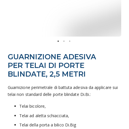
Vai
GUARNIZIONE ADESIVA
all'inizio
della
PER TELAI DI PORTE
galleria
BLINDATE, 2,5 METRI
di
immagini
Guarnizione perimetrale di battuta adesiva da applicare sui
telai non standard delle porte blindate Di.Bi.:
Telai bicolore,
Telai ad aletta schiacciata,
Telai della porta a bilico Di.Big