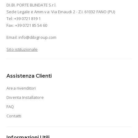
DI.BI. PORTE BLINDATE S.r.l.
Sede Legale e Amm.va: Via Einaudi 2 - Z.I. 61032 FANO (PU)
Tel: +39 0721 819 1
Fax: +39 0721 85 54 60
Email:
info@dibigroup.com
Sito istituzionale
Assistenza Clienti
Area rivenditori
Diventa Installatore
FAQ
Contatti
Informazioni Utili