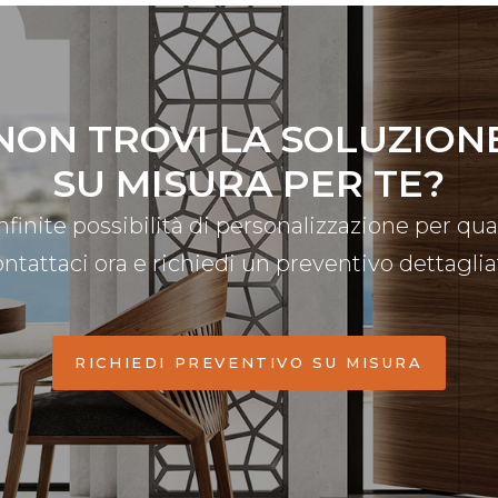
NON TROVI LA SOLUZION
SU MISURA PER TE?
infinite possibilità di personalizzazione per qua
ontattaci ora e richiedi un preventivo dettaglia
RICHIEDI PREVENTIVO SU MISURA