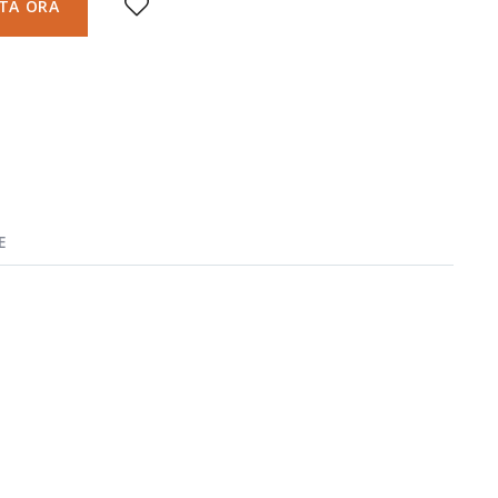
TA ORA
E