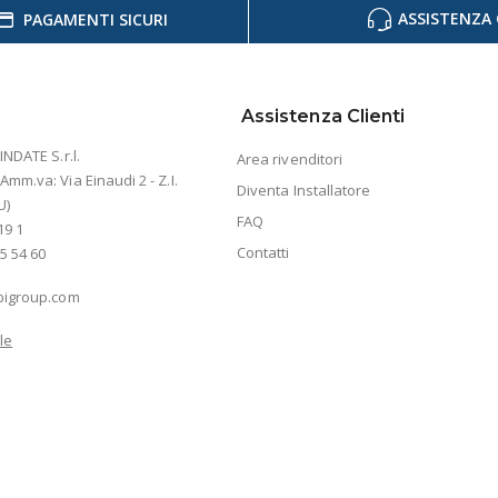
ASSISTENZA 
PAGAMENTI SICURI
Assistenza Clienti
INDATE S.r.l.
Area rivenditori
mm.va: Via Einaudi 2 - Z.I.
Diventa Installatore
U)
FAQ
19 1
Contatti
5 54 60
bigroup.com
le