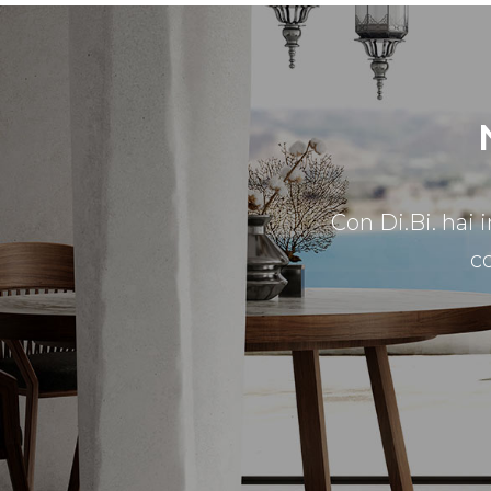
Con Di.Bi. hai 
c