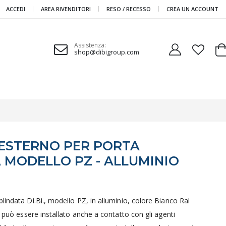
ACCEDI
AREA RIVENDITORI
RESO / RECESSO
CREA UN ACCOUNT
Assistenza:
shop@dibigroup.com
Ca
 ESTERNO PER PORTA
., MODELLO PZ - ALLUMINIO
lindata Di.Bi., modello PZ, in alluminio, colore Bianco Ral
o può essere installato anche a contatto con gli agenti