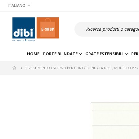
Salta
ITALIANO
al
contenuto
Cerca
HOME
PORTE BLINDATE
GRATE ESTENSIBILI
PER
RIVESTIMENTO ESTERNO PER PORTA BLINDATA DI.BI., MODELLO PZ 
Vai
alla
fine
della
galleria
di
immagini