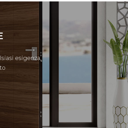
E
lsiasi esigenza,
to