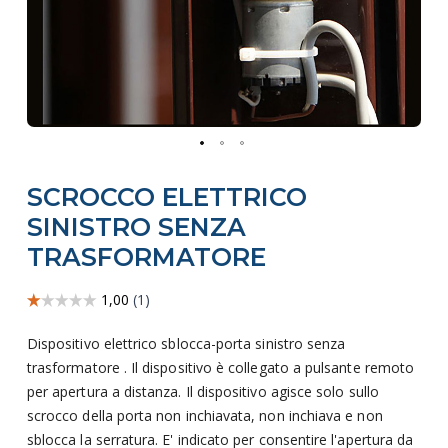
Vai
SCROCCO ELETTRICO
all'inizio
della
SINISTRO SENZA
galleria
TRASFORMATORE
di
immagini
Dispositivo elettrico sblocca-porta sinistro senza
trasformatore . Il dispositivo è collegato a pulsante remoto
per apertura a distanza. Il dispositivo agisce solo sullo
scrocco della porta non inchiavata, non inchiava e non
sblocca la serratura. E' indicato per consentire l'apertura da