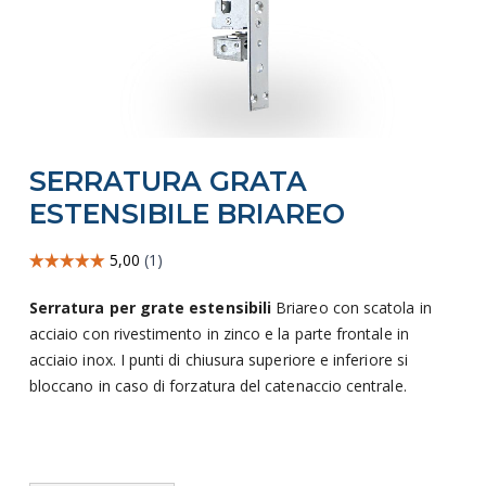
Vai
SERRATURA GRATA
all'inizio
della
ESTENSIBILE BRIAREO
galleria
di
immagini
Serratura per grate estensibili
Briareo con scatola in
acciaio con rivestimento in zinco e la parte frontale in
acciaio inox. I punti di chiusura superiore e inferiore si
bloccano in caso di forzatura del catenaccio centrale.