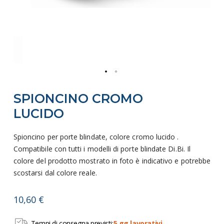
Vai
SPIONCINO CROMO
all'inizio
della
LUCIDO
galleria
di
Spioncino per porte blindate, colore cromo lucido .
immagini
Compatibile con tutti i modelli di porte blindate Di.Bi. Il
colore del prodotto mostrato in foto è indicativo e potrebbe
scostarsi dal colore reale.
10,60 €
Tempi di consegna previsti:
5 gg lavorativi