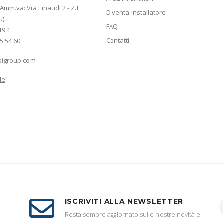
mm.va: Via Einaudi 2 - Z.I.
Diventa Installatore
U)
FAQ
19 1
Contatti
5 54 60
bigroup.com
le
ISCRIVITI ALLA NEWSLETTER
Resta sempre aggiornato sulle nostre novità e