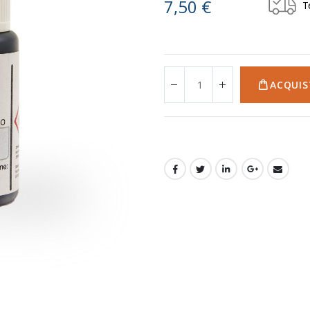
7,50 €
T
ACQUIS