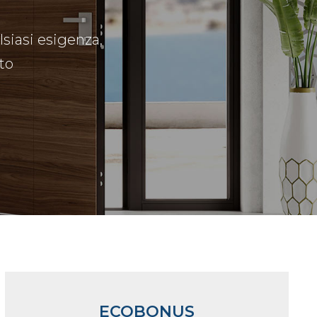
lsiasi esigenza,
to
ECOBONUS