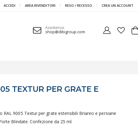
ACCEDI
AREA RIVENDITORI
RESO / RECESSO
CREA UN ACCOUNT
Assistenza:
shop@dibigroup.com
Ca
005 TEXTUR PER GRATE E
o RAL 9005 Textur per grate estensibili Briareo e persiane
 Porte Blindate. Confezione da 25 ml.