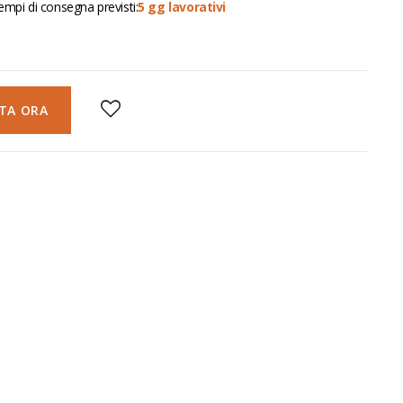
empi di consegna previsti:
5 gg lavorativi
TA ORA