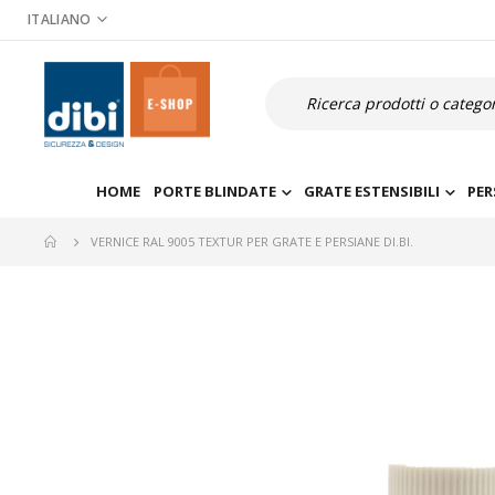
Salta
ITALIANO
al
contenuto
Cerca
HOME
PORTE BLINDATE
GRATE ESTENSIBILI
PER
VERNICE RAL 9005 TEXTUR PER GRATE E PERSIANE DI.BI.
Vai
alla
fine
della
galleria
di
immagini