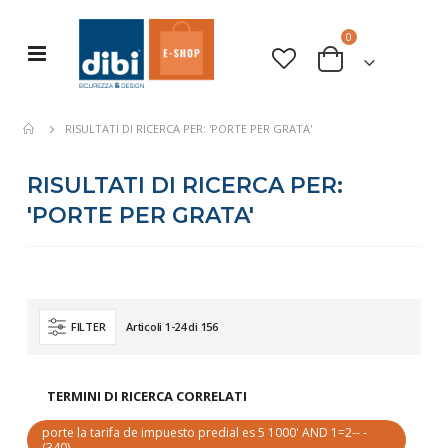
elementi
0
Toggle
Cart
Nav
RISULTATI DI RICERCA PER: 'PORTE PER GRATA'
RISULTATI DI RICERCA PER:
'PORTE PER GRATA'
Articoli
1
-
24
di
156
FILTER
TERMINI DI RICERCA CORRELATI
porte la tarifa de impuesto predial es 5 1000' AND 1=2-- -
(340)