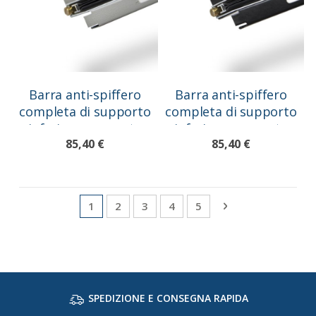
Barra anti-spiffero
Barra anti-spiffero
completa di supporto
completa di supporto
inferiore per porte
inferiore per porte
85,40 €
85,40 €
blindate, grigio
blindate, nero
Pagina
Attualmente stai leggendo la pagina
Pagina
Pagina
Pagina
Pagina
Pagina
Successivo
1
2
3
4
5
SPEDIZIONE E CONSEGNA RAPIDA