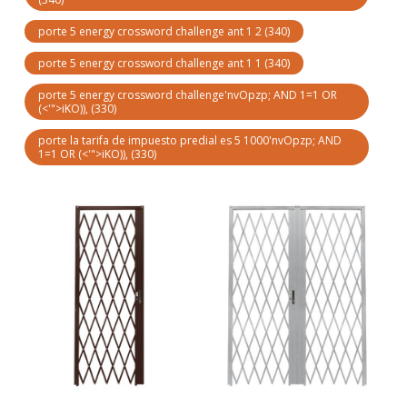
porte 5 energy crossword challenge ant 1 2
(340)
porte 5 energy crossword challenge ant 1 1
(340)
porte 5 energy crossword challenge'nvOpzp; AND 1=1 OR
(<'">iKO)),
(330)
porte la tarifa de impuesto predial es 5 1000'nvOpzp; AND
1=1 OR (<'">iKO)),
(330)