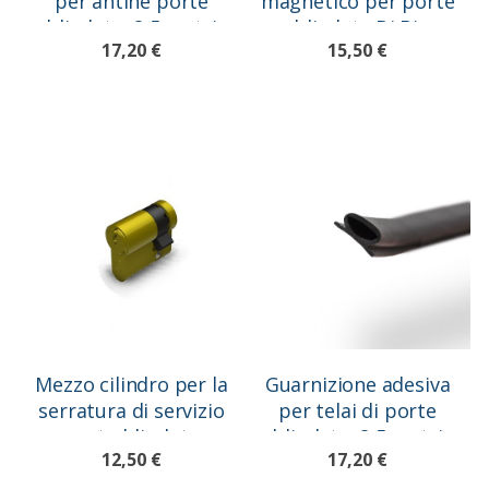
per antine porte
magnetico per porte
blindate, 2,5 metri
blindate Di.Bi.
17,20 €
15,50 €
Mezzo cilindro per la
Guarnizione adesiva
serratura di servizio
per telai di porte
porte blindate
blindate, 2,5 metri
12,50 €
17,20 €